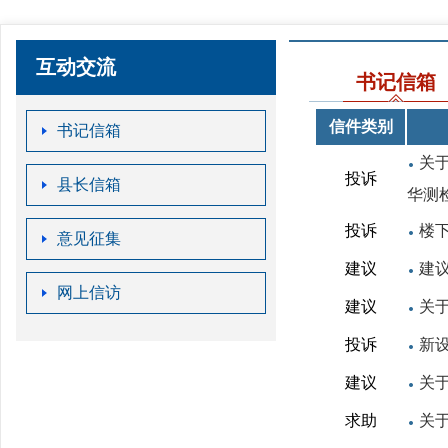
互动交流
书记信箱
信件类别
书记信箱
关
投诉
县长信箱
华测
投诉
楼
意见征集
建议
建
网上信访
建议
关
投诉
新
建议
关
求助
关