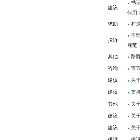
书
建议
何用
求助
村
不
投诉
规范
其他
路
咨询
宝
建议
关
建议
支
其他
关
建议
关
建议
关
投诉
投