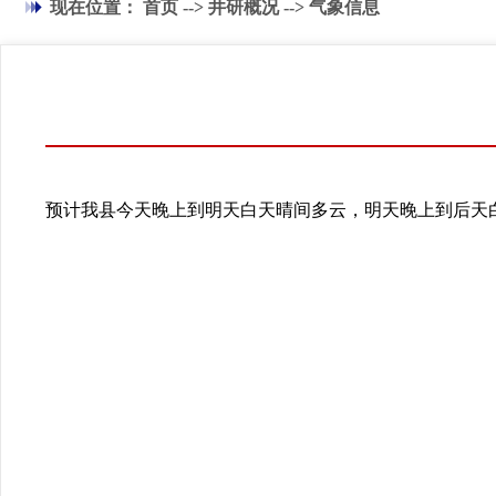
现在位置：
首页
-->
井研概况
-->
气象信息
预计我县今天晚上到明天白天晴间多云，明天晚上到后天白天