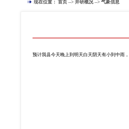
现在位置：
首页
-->
井研概况
-->
气象信息
预计我县今天晚上到明天白天阴天有小到中雨，局