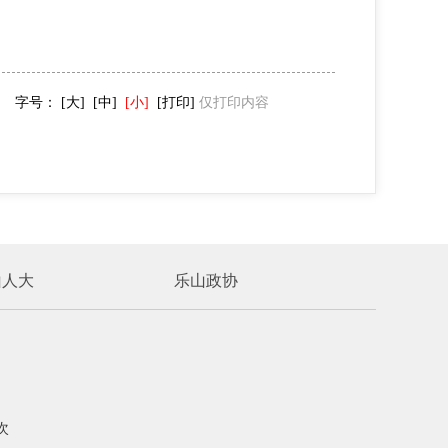
字号：
[大]
[中]
[小]
[打印]
仅打印内容
山人大
乐山政协
次