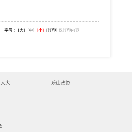
字号：
[大]
[中]
[小]
[打印]
仅打印内容
山人大
乐山政协
次