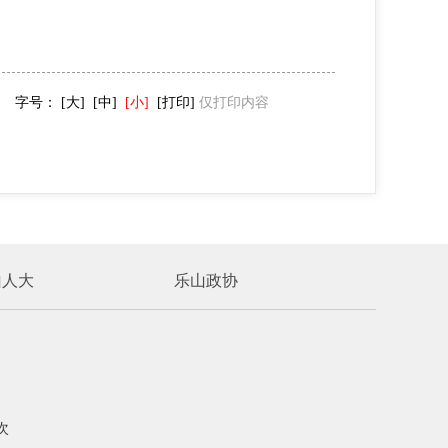
字号：
[大]
[中]
[小]
[打印]
仅打印内容
山人大
乐山政协
次