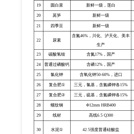
19
圆白菜
新鲜一级，莲白
20
莴笋
新鲜一级
21
四季豆
新鲜一级
含氮
46%，川化、泸天化、美丰
22
尿素
生产
23
碳酸氢铵
含氮
17%，国产
24
普通过磷酸钙
含磷
12%，国产
25
氯化钾
含氧化钾
50-60%，进口
26
复合肥
①
三元，氯基，含氮磷钾各
15%
27
复合肥
②
三元，硫基，含氮磷钾各
15%
28
螺纹钢
Φ
12mm
HRB400
29
线材
高线
6.5 Q300
30
水泥
①
42.5强度普通硅酸盐