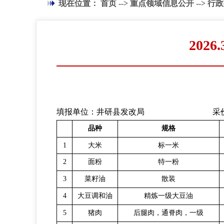
现在位置：
首页
-->
重点领域信息公开
-->
行政
202
填报单位：井研县发改局
采价
品种
规格
1
大米
标一米
2
面粉
特一粉
3
菜籽油
散装
4
大豆调和油
精炼一级大豆油
5
猪肉
后腿肉，通脊肉，一级