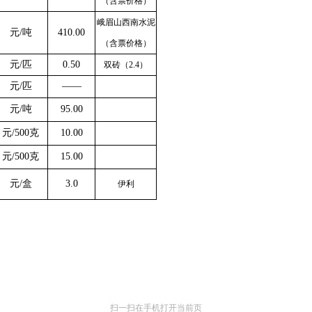
（含票价格）
峨眉山西南水泥
元
/吨
410.00
（含票价格）
元
/匹
0.50
双砖（
2.4）
元
/匹
——
元
/吨
95.00
元
/500克
10.00
元
/500克
15.0
0
元
/盒
3.0
伊利
扫一扫在手机打开当前页