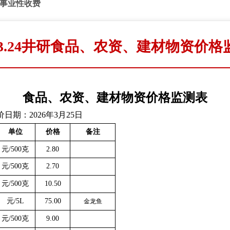
事业性收费
6.3.24井研食品、农资、建材物资价
食品、农资、建材物资价格监测表
日期：
202
6
年
3月25日
单位
价格
备注
元
/500克
2.80
元
/500克
2.70
元
/500克
10.50
元
/5L
75.00
金龙鱼
元
/500克
9.00