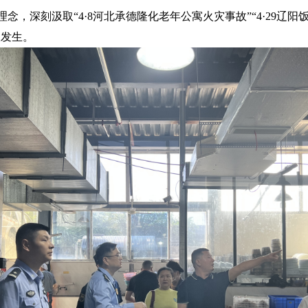
，深刻汲取“4·8河北承德隆化老年公寓火灾事故”“4·29辽
故发生。