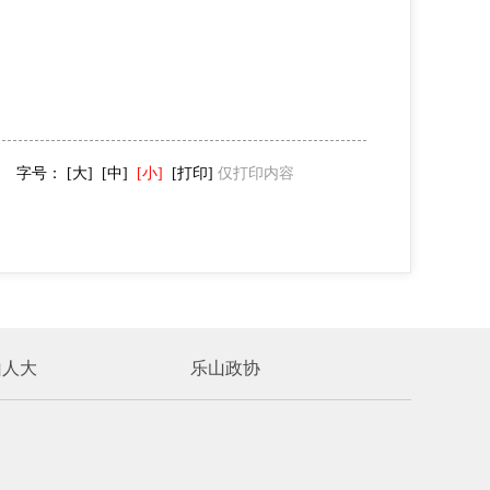
字号：
[大]
[中]
[小]
[打印]
仅打印内容
山人大
乐山政协