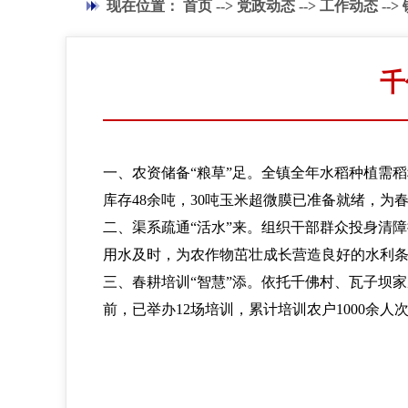
现在位置：
首页
-->
党政动态
-->
工作动态
-->
千
一、农资储备“粮草”足。全镇全年水稻种植需稻
库存48余吨，30吨玉米超微膜已准备就绪，为
二、渠系疏通“活水”来。组织干部群众投身清障
用水及时，为农作物茁壮成长营造良好的水利
三、春耕培训“智慧”添。依托千佛村、瓦子坝
前，已举办12场培训，累计培训农户1000余